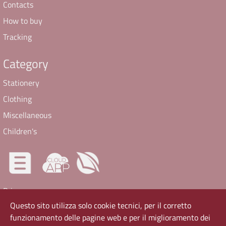
Contacts
How to buy
Tracking
Category
Stationery
Clothing
Miscellaneous
Children's
Privacy
Questo sito utilizza solo cookie tecnici, per il corretto
Accesibility
funzionamento delle pagine web e per il miglioramento dei
Cookie Policy