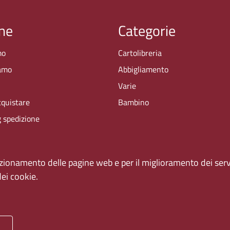
ne
Categorie
mo
Cartolibreria
amo
Abbigliamento
i
Varie
quistare
Bambino
g spedizione
unzionamento delle pagine web e per il miglioramento dei servi
dei cookie.
911 Codice fiscale 80209930587 / Partita IVA: 02133771002