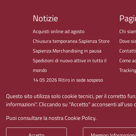
Notizie
Pagi
Acquisti online ad agosto
Chi sia
Chiusura temporanea Sapienza Store
Dove si
Sapienza Merchandising in pausa
Contatt
Spedizioni di nuovo attive in tutto il
Come ac
mondo
Trackin
14 05 2026 Ritiro in sede sospeso
CHIUSURE FINE ANNO
Questo sito utilizza solo cookie tecnici, per il corretto f
MERCHANDISING
informazioni". Cliccando su "Accetto" acconsenti all'uso 
Puoi consultare la nostra Cookie Policy.
Sapienza Università di Roma
Piazzale Aldo Moro 5, 00185 Roma T (+39) 06 49
Accetto
Maggiori Informazioni